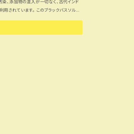
汚染、添加物の混入が一切なく、古代インド
 このブラックバスソルト、
います。冷え性・むくみ・肩こり・あまり汗を
芯から温めることをおススメします。体内の
活動の力も減退してしまいます。 ※入浴
してください。 ※貴金属類は変色の恐れ
自動給湯器など機種の説明書確認の上ご使用
の異物（貝、砂、木片の化石）が混入している
りフォームに内容をご入力の上送信下さい。