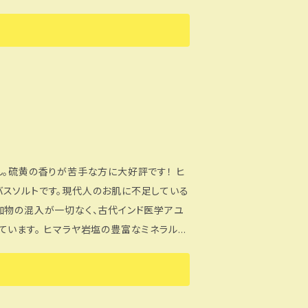
内容をご入力の上送信下さい。
染、添加物の混入が一切なく、古代インド医
ブラックバスソルト、使
ます。冷え性・むくみ・肩こり・あまり汗をか
から温めることをおススメします。体内の冷
の力も減退してしまいます。 ※入浴後
てください。 ※貴金属類は変色の恐れが
動給湯器など機種の説明書確認の上ご使用く
異物（貝、砂、木片の化石）が混入しているこ
。硫黄の香りが苦手な方に大好評です！ ヒ
スソルトです。現代人のお肌に不足している
加物の混入が一切なく、古代インド医学アユ
フォームに内容をご入力の上送信下さい。
富なミネラル成
バスソルトをお湯に入れてしばらく浸かると
ナチュラルな状態へと導く酸化還元力を備えて
らかじめ濡らしたお肌に適量をとり 、やさし
ジ後そのまま湯船に浸かってもＯＫ！古い角質