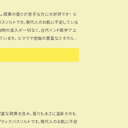
フォームに内容をご入力の上送信下さい。
。硫黄の香りが苦手な方に大好評です！ ヒ
スソルトです。現代人のお肌に不足している
加物の混入が一切なく、古代インド医学アユ
富なミネラル成
バスソルトをお湯に入れてしばらく浸かると
ナチュラルな状態へと導く酸化還元力を備えて
らかじめ濡らしたお肌に適量をとり 、やさし
ジ後そのまま湯船に浸かってもＯＫ！古い角質
てご入浴ください。 ※循環式浴槽、全自動
然塩のため、異物が混入している場合は必要
、お電話での対応を当面の間中止としておりま
豊富な硫黄を含み、香りもまさに温泉そのも
ご入力の上送信下さい。