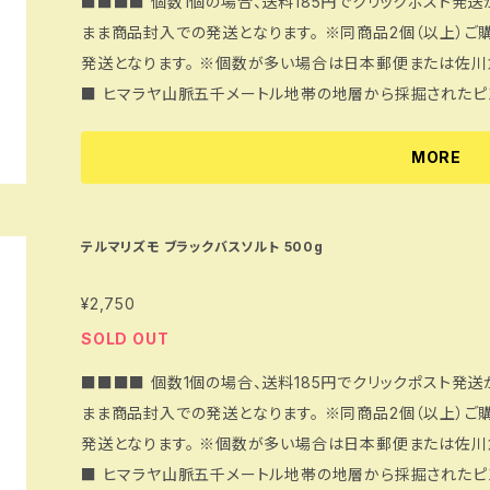
■■■■ 個数1個の場合、送料185円でクリックポスト発
片の化石）が混入していることもあります。必要に応じて取り除きご使用下さい。
まま商品封入での発送となります。 ※同商品2個（以上）ご
お休みしています。 何卒ご了承くださいませ。 ※現在リモートワーク勤務を実施しております。 そのた
発送となります。 ※個数が多い場合は日本郵便または佐川
め、お電話での対応を当面の間中止としております。 お問い合
■ ヒマラヤ山脈五千メートル地帯の地層から採掘されたピンクバスソルトです。現代人のお肌に不足し
をご入力の上送信下さい。
ているミネラルを補うのに最適です。またこの岩塩は海洋汚
学アユールヴェーダにも処され、胃腸や皮膚のケアに広く利用されています。 ヒ
MORE
スソルトは香りがほとんどしません。硫黄の香りが苦手な方に大好評です！ ヒマ
ラル成分がお湯に溶けて、お肌を健やかに保ちます。ヒマラ
かると汗のシャワー、お肌がすべすべに！ さらに酸化した
テルマリズモ ブラックバスソルト 500g
備えています。このヒマラヤ岩塩をボディーマッサージとして
¥2,750
やさしくマッサージしながらのばします。ヒマラヤ岩塩でマ
い角質がとれて、お肌がつるんとします。 ※入浴後はヒマラヤ岩塩の結晶が残らないように浴槽を水で
SOLD OUT
洗い流してください。 ※貴金属類は変色の恐れがありますの
■■■■ 個数1個の場合、送料185円でクリックポスト発
全自動給湯器など機種の説明書確認の上ご使用ください。
まま商品封入での発送となります。 ※同商品2個（以上）ご
は必要に応じて取り除きご使用下さい。 --- 土日祝日の発送はお休みしています。 何卒ご了承ください
発送となります。 ※個数が多い場合は日本郵便または佐川
ませ。 ※現在リモートワーク勤務を実施しております。 そのため、お電話での対応を当面の間中止として
■ ヒマラヤ山脈五千メートル地帯の地層から採掘されたピンクバスソルトです。現代人のお肌に不足し