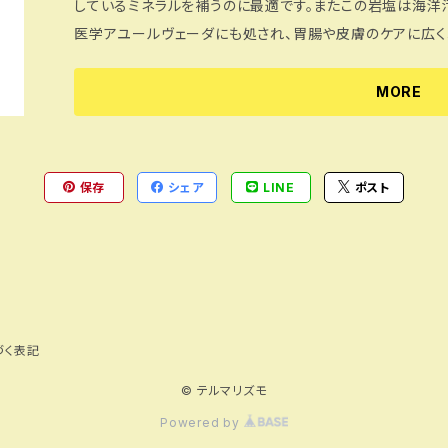
しているミネラルを補うのに最適です。またこの岩塩は海洋
医学アユールヴェーダにも処され、胃腸や皮膚のケアに広く利用されています。
使用感がまさに温泉！ 硫黄の香り、肌触り、温まり方もハンパじゃありません。一度ハマるともう他のバス
ソルトは使えないというほどのコアなファンも多くいらっしゃ
MORE
かかない方！ヒマラヤ岩塩のバスソルトを入れた温浴で体の
冷えは、様々な体調不良の要因とされ、体温の低下に伴い、代謝
後はヒマラヤ岩塩の結晶が残らないように浴槽を水で洗い流
保存
シェア
LINE
ポスト
がありますので外してご入浴ください。 ※循環式浴槽、全
ください。 ※天然岩塩をそのまま細かくしているため、太古
こともあります。必要に応じて取り除きご使用下さい。 --- 土日祝日の発送はお休みしています。 何卒ご
了承くださいませ。 ※現在リモートワーク勤務を実施しております。 そのため、お電話での対応を当面の
間中止としております。 お問い合わせは「CONTACT」よ
づく表記
© テルマリズモ
Powered by