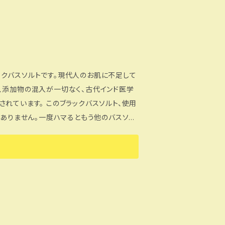
てご入浴ください。 ※循環式浴槽、全自動
然塩のため、異物が混入している場合は必要
、お電話での対応を当面の間中止としておりま
クバスソルトです。現代人のお肌に不足して
ご入力の上送信下さい。
、添加物の混入が一切なく、古代インド医学
ックバスソルト、使用
す。冷え性・むくみ・肩こり・あまり汗をかか
ら温めることをおススメします。体内の冷え
力も減退してしまいます。 ※入浴後
てください。 ※貴金属類は変色の恐れが
動給湯器など機種の説明書確認の上ご使用く
異物（貝、砂、木片の化石）が混入しているこ