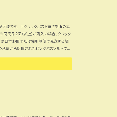
ボディーマッサージとしても！あらかじめ濡
します。ヒマラヤ岩塩でマッサージ後そのまま
の結晶が残
は変色の恐れがありますので外してご入浴く
が可能です。 ※クリックポスト重さ制限の為
認の上ご使用ください。 ※天然塩のため、異
※同商品2個（以上）ご購入の場合、クリック
ていま
場合は日本郵便または佐川急便で発送する場
TACT」よりフォームに内容をご入力の上送信
す。またこの岩塩は海洋汚染、添加物の混入
胃腸や皮膚のケアに広く利用されています。
ファンも多くいらっしゃいます。冷え性・むく
ルトを入れた温浴で体の芯から温めることを
れ、体温の低下に伴い、代謝活動の力も減退
。 ※循環式浴槽、全自動給湯器など機種
かくしているため、太古の異物（貝、砂、木