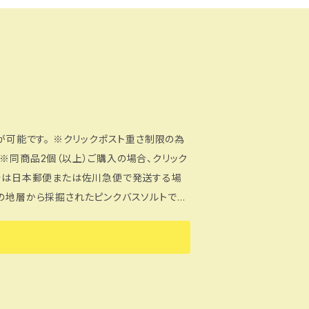
が可能です。 ※クリックポスト重さ制限の為
※同商品2個（以上）ご購入の場合、クリック
場合は日本郵便または佐川急便で発送する場
す。またこの岩塩は海洋汚染、添加物の混入
胃腸や皮膚のケアに広く利用されています。
。硫黄の香りが苦手な方に大好評です！ ヒ
やかに保ちます。ヒマラヤ岩塩バスソルトを
べに！ さらに酸化したお肌をナチュラルな状