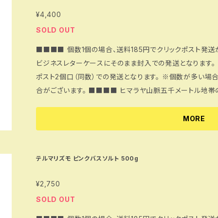
態へと導く酸化還元力を備えています。このヒマラヤ岩塩を
¥4,400
らしたお肌に適量をとり 、やさしくマッサージしながらのば
湯船に浸かってもＯＫ！古い角質がとれて、お肌がつるんとします。 ※入浴後はヒマラヤ岩塩
SOLD OUT
らないように浴槽を水で洗い流してください。 ※貴金属類
■■■■ 個数1個の場合、送料185円でクリックポスト発送
ださい。 ※循環式浴槽、全自動給湯器など機種の説明書確
ビジネスレターケースにそのまま封入での発送となります。 
物が混入している場合は必要に応じて取り除きご使用下さい。 --- 土日祝日の発送はお休みし
ポスト2個口（同数）での発送となります。 ※個数が多い
す。 何卒ご了承くださいませ。 ※現在リモートワーク勤務を実施しております。 そのため、お電話での対
合がございます。 ■■■■ ヒマラヤ山脈五千メートル地帯の地層から採掘されたピンクバスソルトで
応を当面の間中止としております。 お問い合わせは「CON
す。現代人のお肌に不足しているミネラルを補うのに最適で
下さい。
が一切なく、古代インド医学アユールヴェーダにも処され、
MORE
このブラックバスソルト、使用感がまさに温泉！ 硫黄の香り、肌触り、温まり方もハンパじゃありません。一
度ハマるともう他のバスソルトは使えないというほどのコアな
み・肩こり・あまり汗をかかない方！ヒマラヤ岩塩のバスソ
テルマリズモ ピンクバスソルト 500g
おススメします。体内の冷えは、様々な体調不良の要因とさ
¥2,750
してしまいます。 ※入浴後はヒマラヤ岩塩の結晶が残らないように浴槽を水で洗い流してください。 ※
貴金属類は変色の恐れがありますので外してご入浴ください
SOLD OUT
の説明書確認の上ご使用ください。 ※天然岩塩をそのまま細