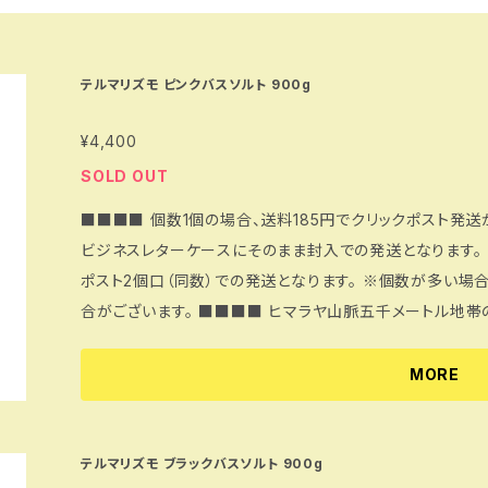
テルマリズモ ピンクバスソルト 900g
¥4,400
SOLD OUT
■■■■ 個数1個の場合、送料185円でクリックポスト発送
ビジネスレターケースにそのまま封入での発送となります。 
ポスト2個口（同数）での発送となります。 ※個数が多い
合がございます。 ■■■■ ヒマラヤ山脈五千メートル地帯の地層から採掘されたピンクバスソルトで
す。現代人のお肌に不足しているミネラルを補うのに最適で
が一切なく、古代インド医学アユールヴェーダにも処され、
MORE
ヒマラヤ岩塩、ピンクのバスソルトは香りがほとんどしません
マラヤ岩塩の豊富なミネラル成分がお湯に溶けて、お肌を健
お湯に入れてしばらく浸かると汗のシャワー、お肌がすべす
テルマリズモ ブラックバスソルト 900g