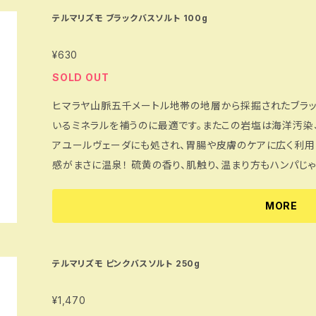
がとれて、お肌がつるんとします。 ※入浴後はヒマラヤ岩塩の結晶が残らないように浴槽を水で洗い流
テルマリズモ ブラックバスソルト 100g
してください。 ※貴金属類は変色の恐れがありますので外し
¥630
給湯器など機種の説明書確認の上ご使用ください。 ※天
に応じて取り除きご使用下さい。 --- 土日祝日の発送はお休みしています。 何卒ご了承くださいませ。
SOLD OUT
※現在リモートワーク勤務を実施しております。 そのため
ヒマラヤ山脈五千メートル地帯の地層から採掘されたブラッ
す。 お問い合わせは「CONTACT」よりフォームに内容を
いるミネラルを補うのに最適です。またこの岩塩は海洋汚染
アユールヴェーダにも処され、胃腸や皮膚のケアに広く利用されています。 このブラ
感がまさに温泉！ 硫黄の香り、肌触り、温まり方もハンパじゃありません。一度ハマるともう他のバスソル
トは使えないというほどのコアなファンも多くいらっしゃいま
ない方！ヒマラヤ岩塩のバスソルトを入れた温浴で体の芯か
MORE
は、様々な体調不良の要因とされ、体温の低下に伴い、代謝活動の
はヒマラヤ岩塩の結晶が残らないように浴槽を水で洗い流し
ありますので外してご入浴ください。 ※循環式浴槽、全自
テルマリズモ ピンクバスソルト 250g
ださい。 ※天然岩塩をそのまま細かくしているため、太古の
¥1,470
ともあります。必要に応じて取り除きご使用下さい。 --- 土日祝日の発送はお休みしています。 何卒ご了