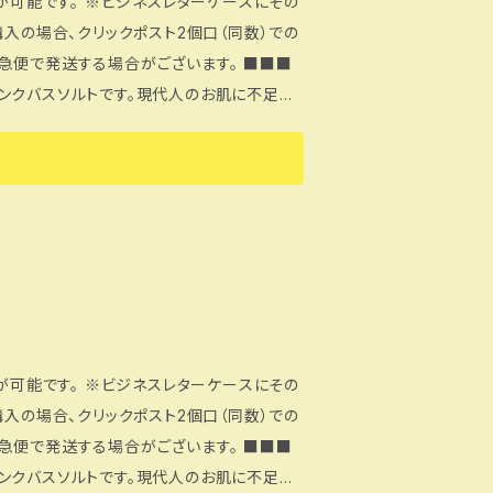
送が可能です。 ※ビジネスレターケースにその
 --- 土日祝日の発送は
購入の場合、クリックポスト2個口（同数）での
急便で発送する場合がございます。 ■■■
わせは「CONTACT」よりフォームに内容
染、添加物の混入が一切なく、古代インド医
マラヤ岩塩、ピンクのバ
ラヤ岩塩の豊富なミネ
ヤ岩塩バスソルトをお湯に入れてしばらく浸
お肌をナチュラルな状態へと導く酸化還元力を
も！あらかじめ濡らしたお肌に適量をとり 、
ッサージ後そのまま湯船に浸かってもＯＫ！古
で外してご入浴ください。 ※循環式浴槽、
送が可能です。 ※ビジネスレターケースにその
 ※天然塩のため、異物が混入している場合
購入の場合、クリックポスト2個口（同数）での
急便で発送する場合がございます。 ■■■