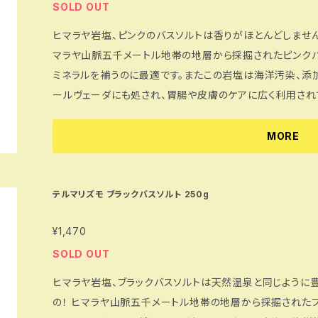
承くださいませ。 ※現在リモートワーク勤務を実施しております。 そのため、お電話での対応を当面の間
SOLD OUT
中止としております。 お問い合わせは「CONTACT」より
ヒマラヤ岩塩、ピンクのバスソルトは香りがほとんどしません
マラヤ山脈五千メートル地帯の地層から採掘されたピンクバ
ミネラルを補うのに最適です。またこの岩塩は海洋汚染、添
ールヴェーダにも処され、胃腸や皮膚のケアに広く利用されています。 ヒマラヤ岩塩の豊
分がお湯に溶けて、お肌を健やかに保ちます。ヒマラヤ岩塩
汗のシャワー、お肌がすべすべに！ さらに酸化したお肌を
MORE
います。このヒマラヤ岩塩をボディーマッサージとしても！あ
くマッサージしながらのばします。ヒマラヤ岩塩でマッサー
がとれて、お肌がつるんとします。 ※入浴後はヒマラヤ岩塩の結晶が残らないように浴槽を水で洗い流
テルマリズモ ブラックバスソルト 250g
してください。 ※貴金属類は変色の恐れがありますので外し
¥1,470
給湯器など機種の説明書確認の上ご使用ください。 ※天
に応じて取り除きご使用下さい。 --- 土日祝日の発送はお休みしています。 何卒ご了承くださいませ。
SOLD OUT
※現在リモートワーク勤務を実施しております。 そのため
ヒマラヤ岩塩、ブラックバスソルトは天然温泉と同じように
す。 お問い合わせは「CONTACT」よりフォームに内容を
の！ ヒマラヤ山脈五千メートル地帯の地層から採掘されたブラックバスソルトです。現代人のお肌に不足