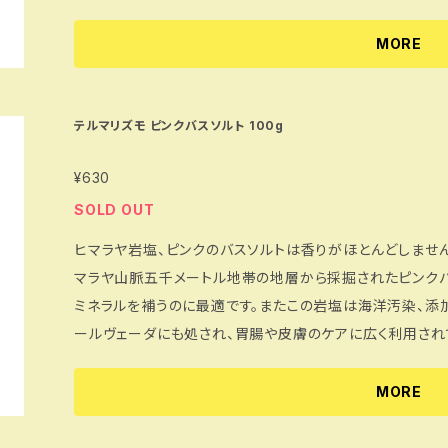
おります。 お問い合わせは「CONTACT」よりフォームに
ているミネラルを補うのに最適です。またこの岩塩は海洋汚
学アユールヴェーダにも処され、胃腸や皮膚のケアに広く利用されています。 この
MORE
用感がまさに温泉！ 硫黄の香り、肌触り、温まり方もハンパじゃありません。一度ハマるともう他のバスソ
ルトは使えないというほどのコアなファンも多くいらっしゃい
かない方！ヒマラヤ岩塩のバスソルトを入れた温浴で体の芯
テルマリズモ ピンクバスソルト 100g
えは、様々な体調不良の要因とされ、体温の低下に伴い、代謝活動
¥630
はヒマラヤ岩塩の結晶が残らないように浴槽を水で洗い流し
ありますので外してご入浴ください。 ※循環式浴槽、全自
SOLD OUT
ださい。 ※天然岩塩をそのまま細かくしているため、太古の
ヒマラヤ岩塩、ピンクのバスソルトは香りがほとんどしません
ともあります。必要に応じて取り除きご使用下さい。 --- 土日祝日の発送はお休みしています。 何卒ご了
マラヤ山脈五千メートル地帯の地層から採掘されたピンクバ
承くださいませ。 ※現在リモートワーク勤務を実施しております。 そのため、お電話での対応を当面の間
ミネラルを補うのに最適です。またこの岩塩は海洋汚染、添
中止としております。 お問い合わせは「CONTACT」より
ールヴェーダにも処され、胃腸や皮膚のケアに広く利用されています。 ヒマラヤ岩塩の豊
分がお湯に溶けて、お肌を健やかに保ちます。ヒマラヤ岩塩
汗のシャワー、お肌がすべすべに！ さらに酸化したお肌を
MORE
います。このヒマラヤ岩塩をボディーマッサージとしても！あ
くマッサージしながらのばします。ヒマラヤ岩塩でマッサー